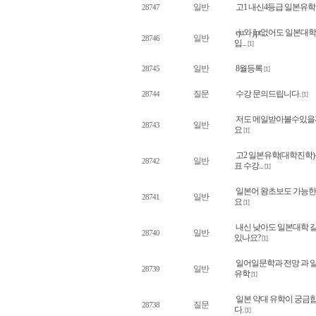
일반
고1 내신4등급 일본유학
28747
eju와 jlpt없어도 일본대학
일반
28746
입...
[1]
일반
8월등록
28745
[1]
질문
수강 문의드립니다.
28744
[1]
저도 메일받아볼수있을
일반
28743
요
[1]
고2 일본유학(대학진학
일반
28742
표 수강...
[1]
일본어 왕초보도 가능
일반
28741
요
[1]
내신 낮아도 일본대학 
일반
28740
있나요?
[1]
일어일문학과 전망 과 
일반
28739
유학
[1]
일본 약대 유학이 궁금
질문
28738
다.
[1]