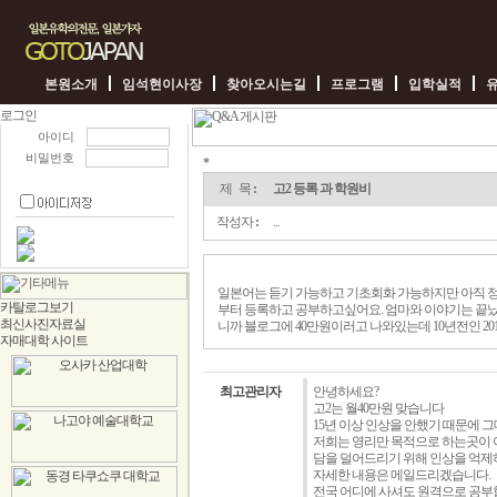
본원소개
임석현이사장
찾아오시는길
프로그램
입학실적
아이디
비밀번호
*
고
2
제 목
:
고2 등록 과 학원비
등
록
작성자
:
...
과
학
원
비
일본어는 듣기 가능하고 기초회화 가능하지만 아직 
-
부터 등록하고 공부하고싶어요. 엄마와 이야기는 끝났
임
니까 블로그에 40만원이러고 나와있는데 10년전인 20
박
사
일
본
최고관리자
안녕하세요?
가
고2는 월40만원 맞습니다
자
15년 이상 인상을 안했기 때문에 
저희는 영리만 목적으로 하는곳이 
담을 덜어드리기 위해 인상을 억제
자세한 내용은 메일드리겠습니다.
전국 어디에 사셔도 원격으로 공