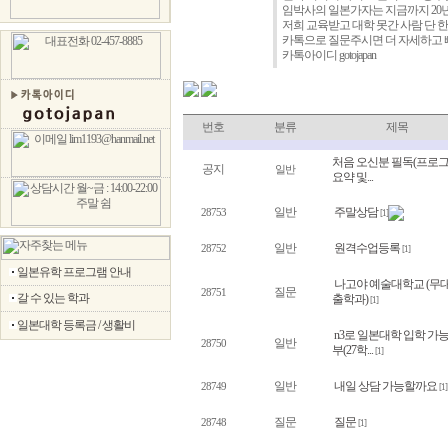
임박사의 일본가자는 지금까지 20년간 
저희 교육받고 대학 못간 사람 단 
카톡으로 질문주시면 더 자세하고 빠
카톡아이디 gotojapan
번호
분류
제목
처음 오신분 필독(프로
공지
일반
요약 및...
일반
주말상담
28753
[1]
일반
원격수업등록
28752
[1]
일본유학 프로그램 안내
나고야 예술대학교 (무
질문
28751
갈 수 있는 학과
출학과)
[1]
일본대학 등록금 / 생활비
n3로 일본대학 입학 가
일반
28750
부(27학...
[1]
일반
내일 상담 가능할까요
28749
[1]
질문
질문
28748
[1]