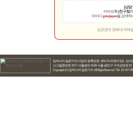
[상담
카카오톡
[친구찾기
아이디
gotojapan
을 검색하
성균관대·경희대 자매결
임박사의 일본가자
사업자 등록번호 : 694-33-01383 대표 : 
신고필증번호 2017-서울광진-0549 서울 광진구 구의강변로 83
Copyright (C) 임박사의 일본가자 All Right Reserved / Tel : 02-457-8