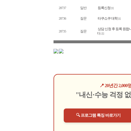
일반
등록신청
28737
[1]
질문
타쿠쇼쿠 대학
28736
[1]
상담 신청 후 등록 원합
질문
28735
다.
[1]
📍 20년간 2,
"내신·수능 걱정 
🔍 프로그램 특징 바로가기