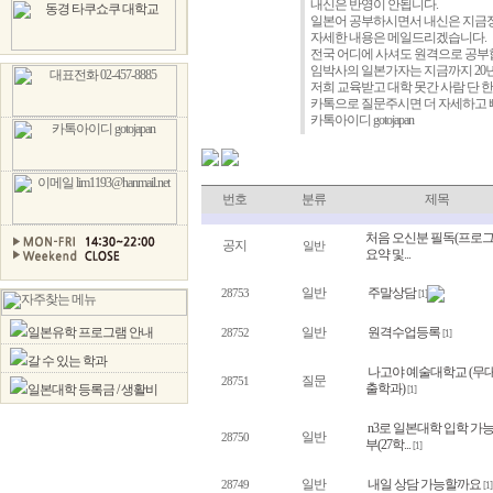
내신은 반영이 안됩니다.
일본어 공부하시면서 내신은 지금
자세한 내용은 메일드리겠습니다.
전국 어디에 사셔도 원격으로 공
임박사의 일본가자는 지금까지 20년간 
저희 교육받고 대학 못간 사람 단 
카톡으로 질문주시면 더 자세하고 빠
카톡아이디 gotojapan
번호
분류
제목
처음 오신분 필독(프로
공지
일반
요약 및...
일반
주말상담
28753
[1]
일본유학 프로그램 안내
일반
원격수업등록
28752
[1]
갈 수 있는 학과
나고야 예술대학교 (무
질문
28751
출학과)
일본대학 등록금 / 생활비
[1]
n3로 일본대학 입학 가
일반
28750
부(27학...
[1]
일반
내일 상담 가능할까요
28749
[1]