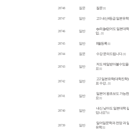
질문
질문
28748
[1]
일반
고1 내신4등급 일본유학
28747
eju와 jlpt없어도 일본대학
일반
28746
입...
[1]
일반
8월등록
28745
[1]
질문
수강 문의드립니다.
28744
[1]
저도 메일받아볼수있을
일반
28743
요
[1]
고2 일본유학(대학진학
일반
28742
표 수강...
[1]
일본어 왕초보도 가능
일반
28741
요
[1]
내신 낮아도 일본대학 
일반
28740
있나요?
[1]
일어일문학과 전망 과 
일반
28739
유학
[1]