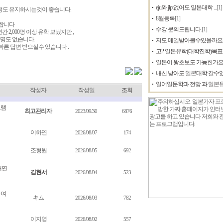
eju와 jlpt없어도 일본대학 ...
[1]
정도 유지하시는것이 좋습니다.
8월등록
[1]
부합니다
수강 문의드립니다.
[1]
2,000명 이상 유학 보냈지만 ,
한명도 없습니다.
저도 메일받아볼수있을까요
른 답변 받으실수 있습니다 .
고2 일본유학(대학진학)목표 수
일본어 왕초보도 가능한가
내신 낮아도 일본대학 갈수있나
일어일문학과 전망 과 일본
작성자
작성일
조회
그램
최고관리자
2023/09/30
6876
이하연
2026/08/07
174
조형원
2026/08/05
692
대연
김현서
2026/08/04
523
능여
キム
2026/08/03
782
이지영
2026/08/02
557