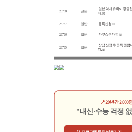
일본 약대 유학이 궁금
질문
28738
다.
[1]
일반
등록신청
28737
[1]
질문
타쿠쇼쿠 대학
28736
[1]
상담 신청 후 등록 원합
질문
28735
다.
[1]
📍 20년간 2,
"내신·수능 걱정 