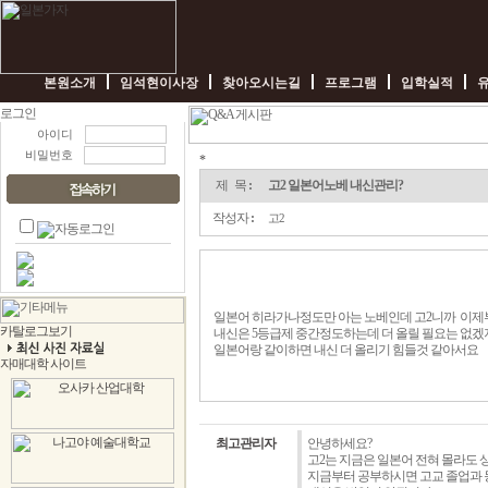
본원소개
임석현이사장
찾아오시는길
프로그램
입학실적
아이디
비밀번호
*
고
2
제 목
:
고2 일본어노베 내신관리?
일
본
작성자
:
고2
어
노
베
내
신
관
일본어 히라가나정도만 아는 노베인데 고2니까 이제
리?
내신은 5등급제 중간정도하는데 더 올릴 필요는 없겠
-
일본어랑 같이하면 내신 더 올리기 힘들것 같아서요
임
박
사
일
본
최고관리자
안녕하세요?
가
고2는 지금은 일본어 전혀 몰라도 
자
지금부터 공부하시면 고교 졸업과 