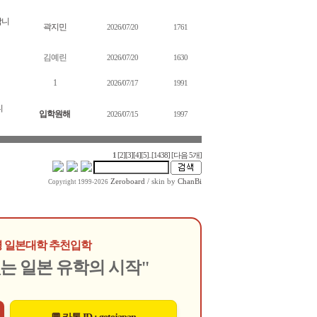
합니
곽지민
2026/07/20
1761
김예린
2026/07/20
1630
1
2026/07/17
1991
니
입학원해
2026/07/15
1997
1
[2]
[3]
[4]
[5]
..
[1438]
[다음 5개]
Zeroboard
/ skin by
ChanBi
Copyright 1999-2026
000명 일본대학 추천입학
없는 일본 유학의 시작"