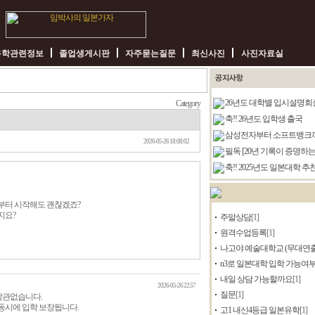
유학관련정보
졸업생게시판
자주묻는질문
최신사진
사진자료실
26년도 대학별 입시설명회
Category
축!! 26년도 입학생 출국
삼성전자부터 소프트뱅크까지, 
2026-05-26 18:08:02
필독 [20년 기록이 증명하는 .
축!! 2025년도 일본대학 추천.
부터 시작해도 괜찮겠죠?
지요?
주말상담
[1]
원격수업등록
[1]
나고야 예술대학교 (무대연출학
n3로 일본대학 입학 가능여부(2
내일 상담 가능할까요
[1]
2026-05-26 22.57
질문
[1]
상관없습니다.
동시에 입학 보장됩니다.
고1 내신4등급 일본유학
[1]