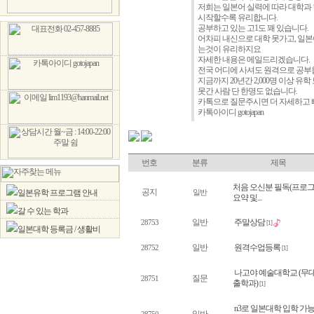
저희는 일본어 실력에 따라 대학과
시작할수록 유리합니다.
공부하고 있는 고1도 꽤 있습니다.
어차피 내신으로 대학 못가고, 일본
는것이 유리하지요
자세한 내용은 메일드리겠습니다.
전국 어디에 사셔도 원격으로 공
지금까지 20년간 2,000명 이상 유
못간 사람 단 한명도 없습니다.
카톡으로 질문주시면 더 자세하고 빠
카톡아이디 gotojapan
번호
분류
제목
처음 오신분 필독(프로
공지
일본유학 프로그램 안내
일반
요약 및...
갈 수 있는 학과
일반
주말상담
28753
[1]
일본대학 등록금 / 생활비
일반
원격수업등록
28752
[1]
나고야 예술대학교 (무
질문
28751
출학과)
[1]
n3로 일본대학 입학 가