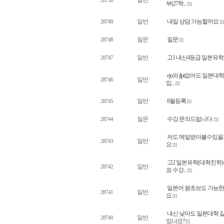
일반
28750
부(27학...
[1]
일반
내일 상담 가능할까요
28749
[1]
질문
질문
28748
[1]
일반
고1 내신4등급 일본유학
28747
eju와 jlpt없어도 일본대학
일반
28746
입...
[1]
일반
8월등록
28745
[1]
질문
수강 문의드립니다.
28744
[1]
저도 메일받아볼수있을
일반
28743
요
[1]
고2 일본유학(대학진학
일반
28742
표 수강...
[1]
일본어 왕초보도 가능
일반
28741
요
[1]
내신 낮아도 일본대학 
일반
28740
있나요?
[1]