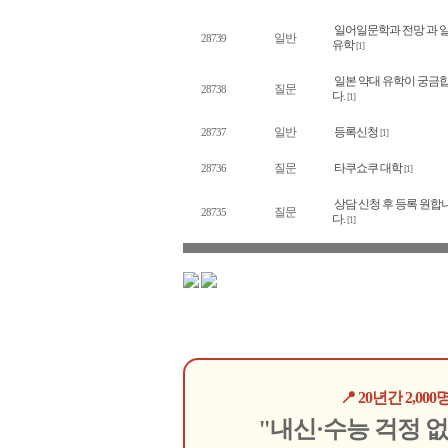
일어일문학과 전망 과 
일반
28739
유학
[1]
일본 약대 유학이 궁금
질문
28738
다.
[1]
일반
등록신청
28737
[1]
질문
타쿠쇼쿠 대학
28736
[1]
상담 신청 후 등록 원합
질문
28735
다.
[1]
📍 20년간 2,
"내신·수능 걱정 