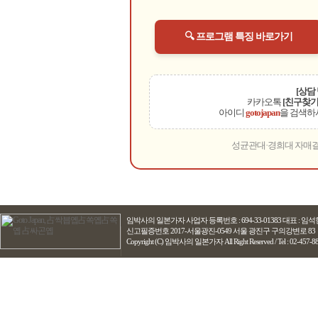
🔍 프로그램 특징 바로가기
[상담
카카오톡
[친구찾기
아이디
gotojapan
을 검색하
성균관대·경희대 자매결
임박사의 일본가자
사업자 등록번호 : 694-33-01383 대표 : 
신고필증번호 2017-서울광진-0549 서울 광진구 구의강변로 83
Copyright (C) 임박사의 일본가자 All Right Reserved / Tel : 02-457-8