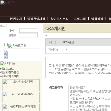
본원소개
임석현이사장
찾아오시는길
프로그램
입학실적
아이디
비밀번호
*
고
1
제 목
:
고1 하위권
하
위
작성자
:
ㄱㄷㅇ
권
-
임
박
고1인 학생인데 일본이 좋아서 일본어 관련 학과를 
사
고 그치만 일본어는 계속 하고싶은데 최하위권이라도
일
는데 어떻게 하는지도 궁금해요 그리고 지금부터 시
본
가
자
최고관리자
안녕하세요?
일본대학은 내신과 수능을 반영 안
없습니;다.
저희 일본어 교육을 받으시면 고교
로 입학 보장됩니다.
다만 공부가 약하시면 공부하기 비
스포츠관련학과, 관광학과 등등