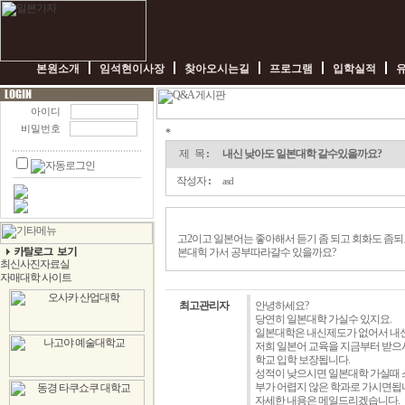
본원소개
임석현이사장
찾아오시는길
프로그램
입학실적
아이디
비밀번호
*
내
신
제 목
:
내신 낮아도 일본대학 갈수있을까요?
낮
아
작성자
:
asd
도
일
본
대
고2이고 일본어는 좋아해서 듣기 좀 되고 회화도 좀되
학
본대힉 가서 공부따라갈수 있을까요?
갈
수
있
을
최고관리자
안녕하세요?
까
당연히 일본대학 가실수 있지요.
요?
일본대학은 내신제도가 없어서 내신
-
저희 일본어 교육을 지금부터 받으
임
학교 입학 보장됩니다.
박
성적이 낮으시면 일본대학 가실때 
사
부가 어렵지 않은 학과로 가시면됩
일
자세한 내용은 메일드리겠습니다.