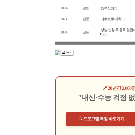
일반
등록신청
28737
[1]
질문
타쿠쇼쿠 대학
28736
[1]
상담 신청 후 등록 원합
질문
28735
다.
[1]
📍 20년간 2,
"내신·수능 걱정 
🔍 프로그램 특징 바로가기