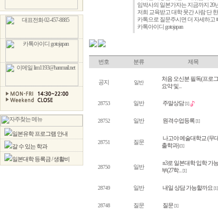
본
임박사의 일본가자는 지금까지 20년간 
가
저희 교육받고 대학 못간 사람 단 
자
카톡으로 질문주시면 더 자세하고 빠
카톡아이디 gotojapan
번호
분류
제목
처음 오신분 필독(프로
공지
일반
요약 및...
일반
주말상담
28753
[1]
일반
원격수업등록
28752
[1]
일본유학 프로그램 안내
나고야 예술대학교 (무
질문
28751
출학과)
갈 수 있는 학과
[1]
일본대학 등록금 / 생활비
n3로 일본대학 입학 가
일반
28750
부(27학...
[1]
일반
내일 상담 가능할까요
28749
[1]
질문
질문
28748
[1]