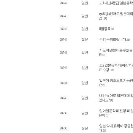
일반
고1 내신4등급 일본유학
28747
eju와 jlpt없어도 일본대학
일반
28746
입...
[1]
일반
8월등록
28745
[1]
질문
수강 문의드립니다.
28744
[1]
저도 메일받아볼수있을
일반
28743
요
[1]
고2 일본유학(대학진학
일반
28742
표 수강...
[1]
일본어 왕초보도 가능
일반
28741
요
[1]
내신 낮아도 일본대학 
일반
28740
있나요?
[1]
일어일문학과 전망 과 
일반
28739
유학
[1]
일본 약대 유학이 궁금
질문
28738
다.
[1]