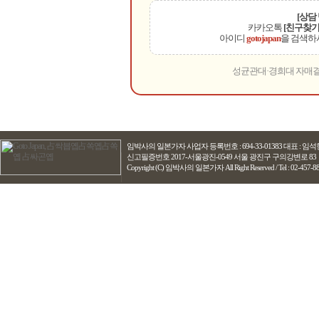
[상담
카카오톡
[친구찾기
아이디
gotojapan
을 검색하
성균관대·경희대 자매결
임박사의 일본가자
사업자 등록번호 : 694-33-01383 대표 : 
신고필증번호 2017-서울광진-0549 서울 광진구 구의강변로 83
Copyright (C) 임박사의 일본가자 All Right Reserved / Tel : 02-457-8