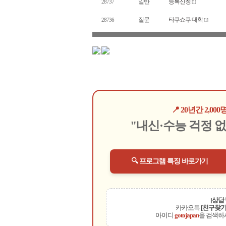
일반
등록신청
28737
[1]
질문
타쿠쇼쿠 대학
28736
[1]
📍 20년간 2,
"내신·수능 걱정 
🔍 프로그램 특징 바로가기
[상담
카카오톡
[친구찾기
아이디
gotojapan
을 검색하