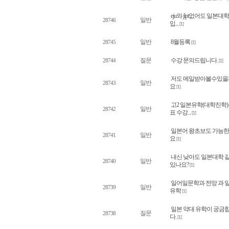
eju와 jlpt없어도 일본대학
일반
28746
입...
[1]
일반
8월등록
28745
[1]
질문
수강 문의드립니다.
28744
[1]
저도 메일받아볼수있을
일반
28743
요
[1]
고2 일본유학(대학진학
일반
28742
표 수강...
[1]
일본어 왕초보도 가능
일반
28741
요
[1]
내신 낮아도 일본대학 
일반
28740
있나요?
[1]
일어일문학과 전망 과 
일반
28739
유학
[1]
일본 약대 유학이 궁금
질문
28738
다.
[1]