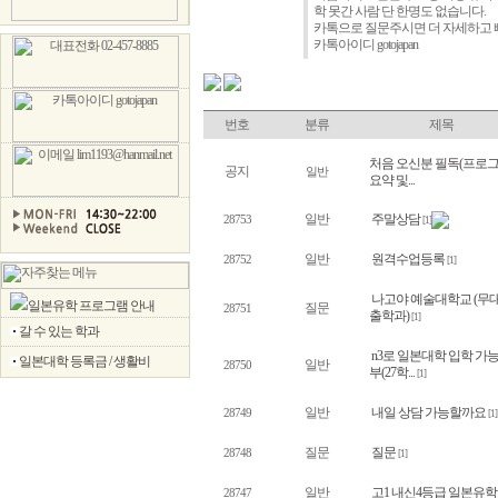
학 못간 사람 단 한명도 없습니다.
카톡으로 질문주시면 더 자세하고 빠
카톡아이디 gotojapan
번호
분류
제목
처음 오신분 필독(프로
공지
일반
요약 및...
일반
주말상담
28753
[1]
일반
원격수업등록
28752
[1]
나고야 예술대학교 (무
일본유학 프로그램 안내
질문
28751
출학과)
[1]
갈 수 있는 학과
n3로 일본대학 입학 가
일본대학 등록금 / 생활비
일반
28750
부(27학...
[1]
일반
내일 상담 가능할까요
28749
[1]
질문
질문
28748
[1]
일반
고1 내신4등급 일본유학
28747