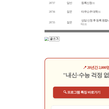
일반
등록신청
28737
[1]
질문
타쿠쇼쿠 대학
28736
[1]
상담 신청 후 등록 원합
질문
28735
다.
[1]
📍 20년간 2,
"내신·수능 걱정 
🔍 프로그램 특징 바로가기