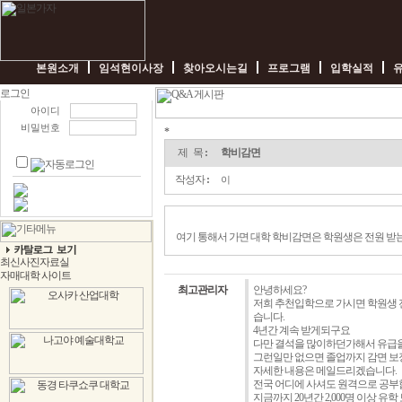
본원소개
임석현이사장
찾아오시는길
프로그램
입학실적
아이디
비밀번호
*
학
비
제 목
:
학비감면
감
면
작성자
:
이
-
임
박
사
여기 통해서 가면 대학 학비감면은 학원생은 전원 받
일
본
가
자
최고관리자
안녕하세요?
저희 추천입학으로 가시면 학원생 전
습니다.
4년간 계속 받게되구요
다만 결석을 많이하던가해서 유급
그런일만 없으면 졸업까지 감면 보
자세한 내용은 메일드리겠습니다.
전국 어디에 사셔도 원격으로 공
지금까지 20년간 2,000명 이상 유