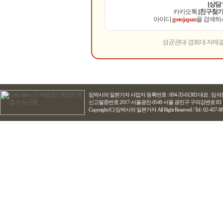
[상담
카카오톡
[친구찾기
아이디
gotojapan
을 검색하
성균관대·경희대 자매결
임박사의 일본가자
사업자 등록번호 : 694-33-01383 대표 : 
신고필증번호 2017-서울광진-0549 서울 광진구 구의강변로 83
Copyright (C) 임박사의 일본가자 All Right Reserved / Tel : 02-457-8