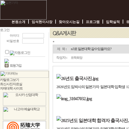
본원소개
임석현이사장
찾아오시는길
프로그램
입학실적
아이디
비밀번호
*
n3
로
제 목
:
n3로 일본대학 갈수있을까요?
일
본
작성자
:
유학희망
대
학
갈
수
있
을
2026년도 임박사의 일본가자 일본대학 입학생 1
까
요?
-
임
박
사
일
본
가
자
2025년도 임박사의 일본가자 일본대학 입학생 1