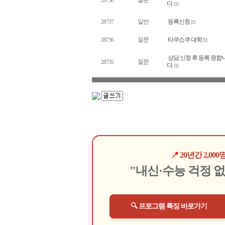
질문
28738
다.
[1]
일반
등록신청
28737
[1]
질문
타쿠쇼쿠 대학
28736
[1]
상담 신청 후 등록 원합
질문
28735
다.
[1]
📍 20년간 2,
"내신·수능 걱정 
🔍 프로그램 특징 바로가기