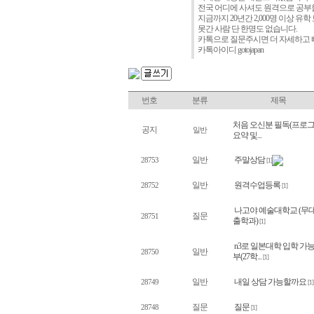
전국 어디에 사셔도 원격으로 공
지금까지 20년간 2,000명 이상 유
못간 사람 단 한명도 없습니다.
카톡으로 질문주시면 더 자세하고 빠
카톡아이디 gotojapan
번호
분류
제목
처음 오신분 필독(프로
공지
일반
요약 및...
일반
주말상담
28753
[1]
일반
원격수업등록
28752
[1]
나고야 예술대학교 (무
질문
28751
출학과)
[1]
n3로 일본대학 입학 가
일반
28750
부(27학...
[1]
일반
내일 상담 가능할까요
28749
[1]
질문
질문
28748
[1]