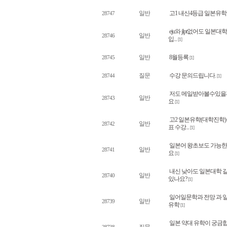
일반
고1 내신4등급 일본유학
28747
eju와 jlpt없어도 일본대학
일반
28746
입...
[1]
일반
8월등록
28745
[1]
질문
수강 문의드립니다.
28744
[1]
저도 메일받아볼수있을
일반
28743
요
[1]
고2 일본유학(대학진학
일반
28742
표 수강...
[1]
일본어 왕초보도 가능
일반
28741
요
[1]
내신 낮아도 일본대학 
일반
28740
있나요?
[1]
일어일문학과 전망 과 
일반
28739
유학
[1]
일본 약대 유학이 궁금