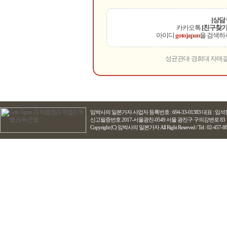
[상담
카카오톡
[친구찾기
아이디
gotojapan
을 검색하
성균관대·경희대 자매결
임박사의 일본가자
사업자 등록번호 : 694-33-01383 대표 : 
신고필증번호 2017-서울광진-0549 서울 광진구 구의강변로 83
Copyright (C) 임박사의 일본가자 All Right Reserved / Tel : 02-457-8