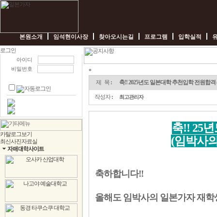
본원소개
임석현이사장
찾아오시는길
프로그램
입학실적
아이디
축!!
비밀번호
*
2025
년
제 목
:
축!! 2025년도 일본대학 추천입학 전원합격
도
일
작성자
:
최고관리자
본
대
학
축!! 2
추
천
(임박사의
입
학
전
원
합
축하합니다!!
격
(임
박
올해도 임박사의 일본가자 재학
사
의
일