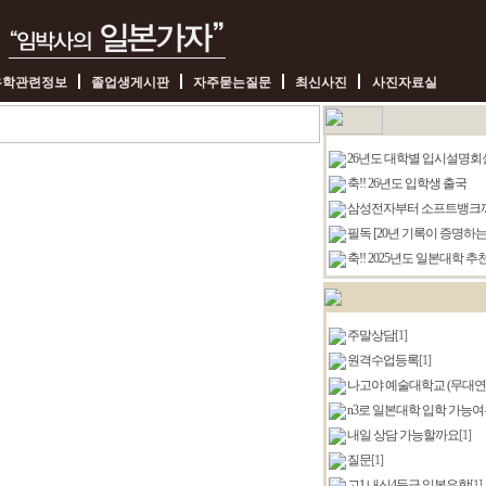
유학관련정보
졸업생게시판
자주묻는질문
최신사진
사진자료실
26년도 대학별 입시설명회
축!! 26년도 입학생 출국
삼성전자부터 소프트뱅크까지, 
필독 [20년 기록이 증명하는 .
축!! 2025년도 일본대학 추천.
주말상담
[1]
원격수업등록
[1]
나고야 예술대학교 (무대연출
n3로 일본대학 입학 가능여부(
내일 상담 가능할까요
[1]
질문
[1]
고1 내신4등급 일본유학
[1]