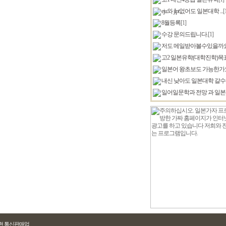
eju와 jlpt없어도 일본대학 ...
[
8월등록
[1]
수강 문의드립니다.
[1]
저도 메일받아볼수있을까
고2 일본유학(대학진학)목표 
일본어 왕초보도 가능한가
내신 낮아도 일본대학 갈수있
일어일문학과 전망 과 일
임석현 통신판매업