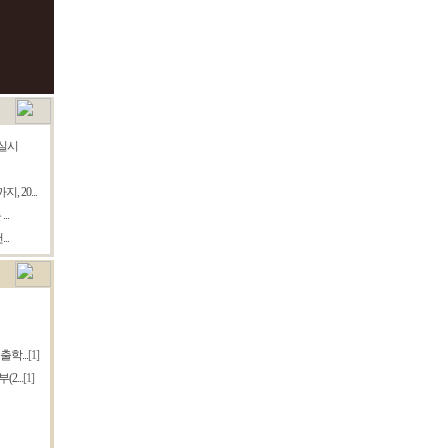
실시
20...
..
..
학...
[1]
2...
[1]