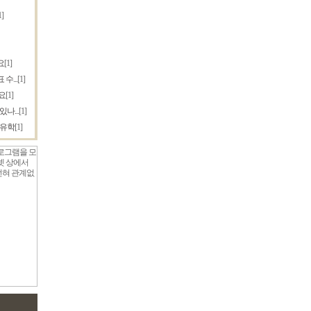
1]
요
[1]
수...
[1]
요
[1]
나...
[1]
본유학
[1]