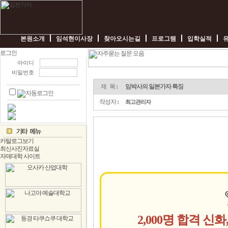
본원소개
임석현이사장
찾아오시는길
프로그램
입학실적
아이디
비밀번호
임
박
제 목
:
임박사의 일본가자 특징
사
의
작성자
:
최고관리자
일
본
가
자
특
징
-
임
박
사
일
본
가
자
2,000명 합격 신