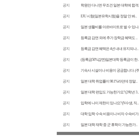
공지
학원만 다니면 무조건 일본 대학에 합격..
공지
EJU 시험(일본유학시험)을 정말 안 봐...
공지
일본 생활비를 아르바이트로 벌 수 있나..
공지
등록금 감면 외에 추가 장학금 혜택도 ...
공지
등록금 감면 혜택은 4년 내내 유지되나...
공지
(등록금50%감면)일본대학 등록금이 한..
공지
기숙사 시설이나 비용이 궁금합니다. (주..
공지
일본 대학 취업률이 98.1%라던데 정말...
공지
일본 대학 편입도 가능한가요? (2학년·3...
공지
입학에 나이 제한이 있나요? (N수생, 직...
공지
대학 입학 수속 비용이나 비자 수속비가..
공지
일본 대학 재학 중 군 휴학이 가능한가...